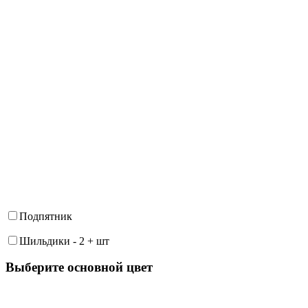
Подпятник
Шильдики
-
2
+
шт
Выберите oсновной цвет