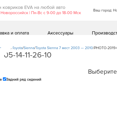
 ковриков EVA ​на любой авто
Ваш город: Н
 Новороссийск | Пн-Вс с 9-00 до 18-00 Мск
авка и оплата
Аксессуары
Производс
риков!
/
Toyota
/
Sienna
/
Toyota Sienna 7 мест 2003 — 2010
/
PHOTO-2019-0
05-14-11-26-10
Выберите
е
Задний ряд сидений