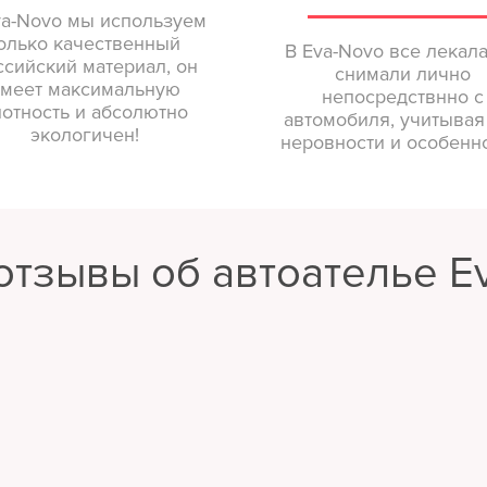
va-Novo мы используем
олько качественный
В Eva-Novo все лекал
ссийский материал, он
снимали лично
меет максимальную
непосредствнно с
лотность и абсолютно
автомобиля, учитывая
экологичен!
неровности и особенно
отзывы об автоателье E