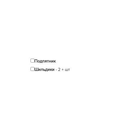
Подпятник
Шильдики
-
2
+
шт