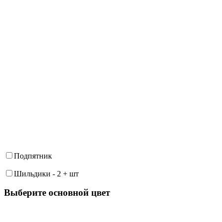
Подпятник
Шильдики
-
2
+
шт
Выберите oсновной цвет