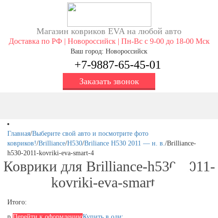
Магазин ковриков EVA ​на любой авто
Доставка по РФ | Новороссийск | Пн-Вс с 9-00 до 18-00 Мск
Ваш город: Новороссийск
+7-9887-65-45-01
Заказать звонок
Главная
/
Выберите свой авто и посмотрите фото
ковриков!
/
Brilliance
/
H530
/
Briliance H530 2011 — н. в.
/
Brilliance-
h530-2011-kovriki-eva-smart-4
Коврики для Brilliance-h530-2011-
kovriki-eva-smart-4
Итого:
р.
Перейти к оформлению
Купить в один клик