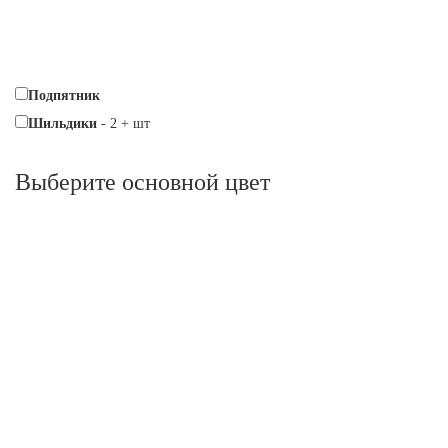
Подпятник
Шильдики
-
2
+
шт
Выберите oсновной цвет