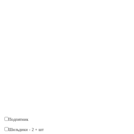
Подпятник
Шильдики
-
2
+
шт