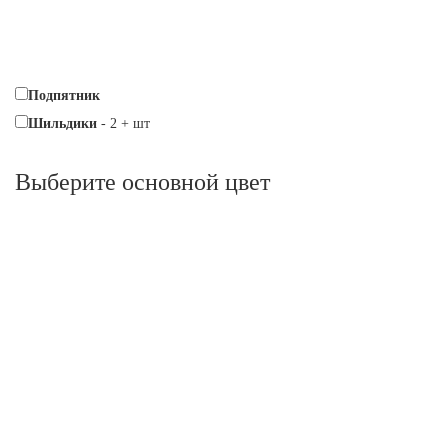
Подпятник
Шильдики
-
2
+
шт
Выберите oсновной цвет