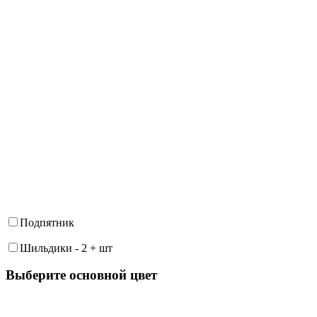
Подпятник
Шильдики
-
2
+
шт
Выберите oсновной цвет