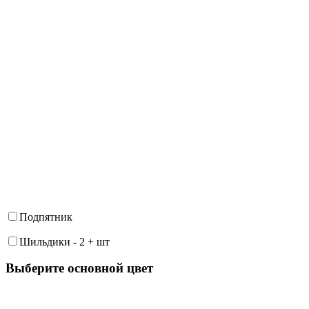
Подпятник
Шильдики
-
2
+
шт
Выберите oсновной цвет