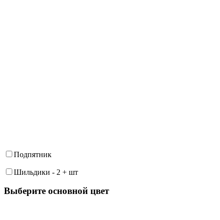
Подпятник
Шильдики
-
2
+
шт
Выберите oсновной цвет