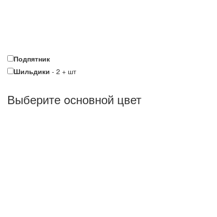
Подпятник
Шильдики
-
2
+
шт
Выберите oсновной цвет