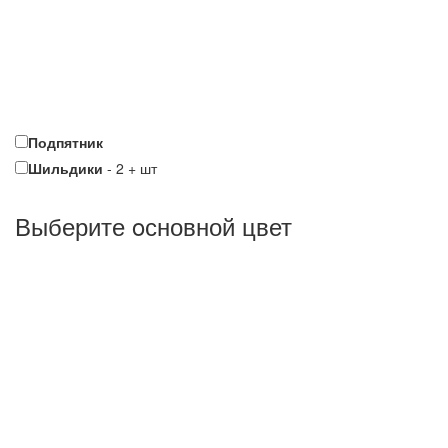
Подпятник
Шильдики
-
2
+
шт
Выберите oсновной цвет