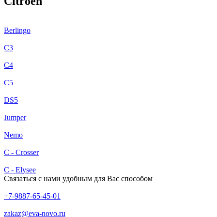
Citroen
Berlingo
C3
C4
C5
DS5
Jumper
Nemo
С - Crosser
С - Elysee
Связаться с нами удобным для Вас способом
+7-9887-65-45-01
zakaz@eva-novo.ru