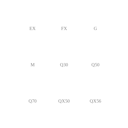
EX
FX
G
M
Q30
Q50
Q70
QX50
QX56