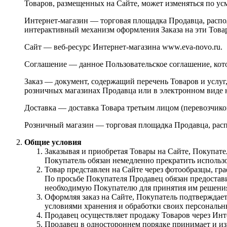
Товаров, размещенных на Сайте, может изменяться по у
Интернет-магазин — торговая площадка Продавца, распол
интерактивный механизм оформления Заказа на эти Това
Сайт — веб-ресурс Интернет-магазина www.eva-novo.ru.
Соглашение — данное Пользовательское соглашение, кот
Заказ — документ, содержащий перечень Товаров и услу
розничных магазинах Продавца или в электронном виде 
Доставка — доставка Товара третьим лицом (перевозчик
Розничный магазин — торговая площадка Продавца, расп
Общие условия
Заказывая и приобретая Товары на Сайте, Покупат
Покупатель обязан немедленно прекратить использо
Товар представлен на Сайте через фотообразцы, гр
По просьбе Покупателя Продавец обязан предостав
необходимую Покупателю для принятия им решения 
Оформляя заказ на Сайте, Покупатель подтверждает
условиями хранения и обработки своих персональ
Продавец осуществляет продажу Товаров через Инт
Продавец в одностороннем порядке принимает и и