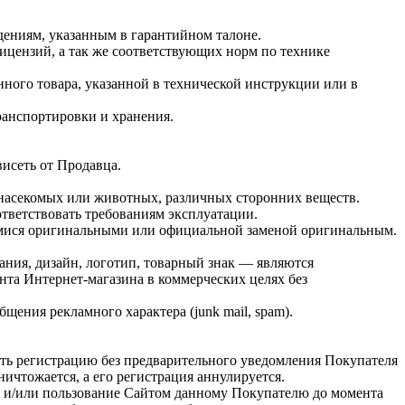
дениям, указанным в гарантийном талоне.
ицензий, а так же соответствующих норм по технике
ного товара, указанной в технической инструкции или в
ранспортировки и хранения.
висеть от Продавца.
 насекомых или животных, различных сторонних веществ.
тветствовать требованиям эксплуатации.
имися оригинальными или официальной заменой оригинальным.
ания, дизайн, логотип, товарный знак — являются
нта Интернет-магазина в коммерческих целях без
щения рекламного характера (junk mail, spam).
ать регистрацию без предварительного уведомления Покупателя
ичтожается, а его регистрация аннулируется.
о и/или пользование Сайтом данному Покупателю до момента