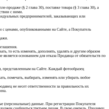
одаже (§ 2 глава 30), поставке товара (§ 3 глава 30), а
ствии с ними.
дивидуальных предпринимателей, заказывающих или
ии с ценами, опубликованными на Сайте, а Покупатель
дажи.
оглашения.
ь, то есть изменять, дополнять, удалять и другим образом
 является основанием для отказа Продавца от обязательств по
м, представленным на Сайте. Каждый фотообразец
ать, помечать, выбирать, изменять или убирать любое
давец не несет ответственности за правильность их
ина.
ные (персональные) данные. При регистрации Покупателя
 должен сообщаться третьим лицам. В свою очередь, Продавец