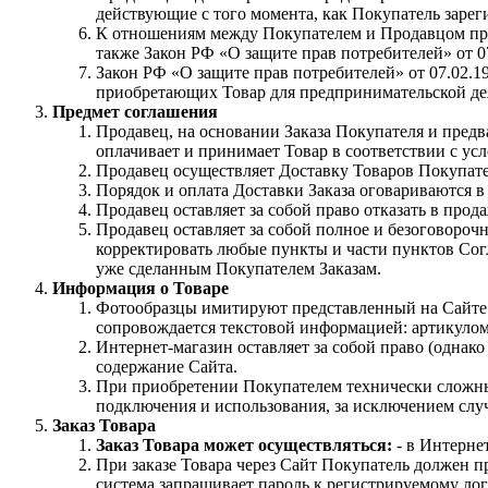
действующие с того момента, как Покупатель зарег
К отношениям между Покупателем и Продавцом приме
также Закон РФ «О защите прав потребителей» от 07
Закон РФ «О защите прав потребителей» от 07.02.
приобретающих Товар для предпринимательской де
Предмет соглашения
Продавец, на основании Заказа Покупателя и предв
оплачивает и принимает Товар в соответствии с ус
Продавец осуществляет Доставку Товаров Покупате
Порядок и оплата Доставки Заказа оговариваются в
Продавец оставляет за собой право отказать в пр
Продавец оставляет за собой полное и безоговороч
корректировать любые пункты и части пунктов Согл
уже сделанным Покупателем Заказам.
Информация о Товаре
Фотообразцы имитируют представленный на Сайте Т
сопровождается текстовой информацией: артикулом
Интернет-магазин оставляет за собой право (однако
содержание Сайта.
При приобретении Покупателем технически сложных
подключения и использования, за исключением случ
Заказ Товара
Заказ Товара может осуществляться:
- в Интерне
При заказе Товара через Сайт Покупатель должен п
система запрашивает пароль к регистрируемому лог