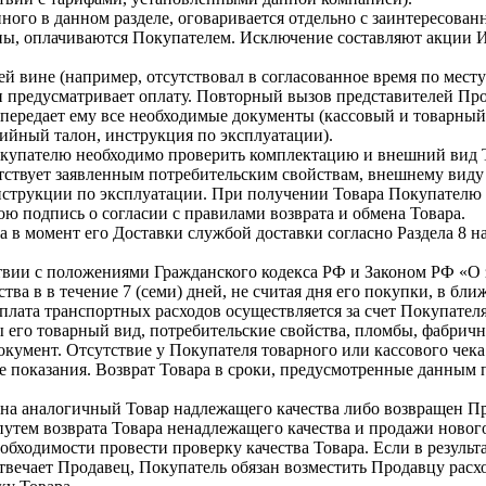
ного в данном разделе, оговаривается отдельно с заинтересова
ены, оплачиваются Покупателем. Исключение составляют акции 
ей вине (например, отсутствовал в согласованное время по мест
и предусматривает оплату. Повторный вызов представителей Про
ередает ему все необходимые документы (кассовый и товарный ч
тийный талон, инструкция по эксплуатации).
упателю необходимо проверить комплектацию и внешний вид Това
ствует заявленным потребительским свойствам, внешнему виду и
нструкции по эксплуатации. При получении Товара Покупателю н
вою подпись о согласии с правилами возврата и обмена Товара.
ра в момент его Доставки службой доставки согласно Раздела 8 
твии с положениями Гражданского кодекса РФ и Законом РФ «О за
тва в в течение 7 (семи) дней, не считая дня его покупки, в 
лата транспортных расходов осуществляется за счет Покупателя
 его товарный вид, потребительские свойства, пломбы, фабричн
кумент. Отсутствие у Покупателя товарного или кассового чек
е показания. Возврат Товара в сроки, предусмотренные данным
 на аналогичный Товар надлежащего качества либо возвращен Пр
утем возврата Товара ненадлежащего качества и продажи нового
обходимости провести проверку качества Товара. Если в результа
отвечает Продавец, Покупатель обязан возместить Продавцу расх