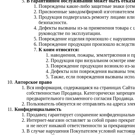
В гарантийном обслуживании может быть отказа
Повреждены какие-либо защитные знаки (отме
Присвоенные заводом/фирмой изготовителем с
Продукция подвергалась ремонту лицами или 
безопасности.
Дефекты вызваны из-за применения товара с 
руководстве по эксплуатации.
Повреждение изделия произошло с нарушением
Повреждение продукции произошло вследств
К коим относятся:
наводнения, пожары, землетрясения и п
Продукция при визуальном осмотре име
Повреждение продукции возникло из-за
Дефекты или повреждения вызваны тем, 
Также, если повреждения вызваны испо
Авторское право
Вся информация, содержащаяся на страницах Сайта,
собственностью Продавца. Категорически запрещен
предварительного письменного согласия Продавца.
Пользователь обязуется не отправлять на адреса эл
Конфиденциальность
Продавец гарантирует сохранение конфиденциальн
Интернет-магазин оставляет за собой право прекра
и не несет никакой ответственности за прекращени
В случае нарушения Покупателем условий настоящ