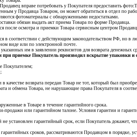
ку Товара.
Продавец вправе потребовать у Покупателя предоставить фото:
нным у Продавца Товаром, он может обратиться в отдел по раб
вляются фотоматериалы с обнаруженными недостатками.
ставки обязан выдать акт приема Товара по форме Продавца.
ся после осмотра и приемки Товара сервисным центром Продавц
я в соответствии с действующим законодательством РФ, но в лю
ном виде или по электронной почте.
 указанных им в заявлении реквизитов для возврата денежных ср
ли при приемке Покупатель производил вскрытие упаковки и
те Покупателем;
;
 в качестве возврата передан Товар не тот, который был приобр
рата и обмена Товара, не нарушающие права Покупателя в соот
аруженные в Товаре в течение гарантийного срока.
ли-продажи или гарантийном талоне. Условия гарантии и гаран
ый не установлен гарантийный срок, если Покупатель докажет, ч
 гарантийных сроков, рассматриваются Продавцом в порядке, ус