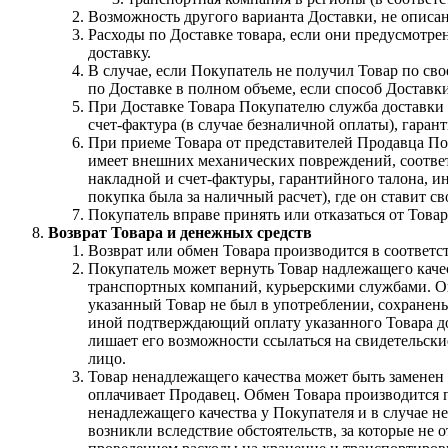
Возможность другого варианта Доставки, не описан
Расходы по Доставке товара, если они предусмотр
доставку.
В случае, если Покупатель не получил Товар по сво
по Доставке в полном объеме, если способ Доставк
При Доставке Товара Покупателю служба доставки п
счет-фактура (в случае безналичной оплаты), гаран
При приеме Товара от представителей Продавца Пок
имеет внешних механических повреждений, соответ
накладной и счет-фактуры, гарантийного талона, и
покупка была за наличный расчет), где он ставит с
Покупатель вправе принять или отказаться от Това
Возврат Товара и денежных средств
Возврат или обмен Товара производится в соответс
Покупатель может вернуть Товар надлежащего качес
транспортных компаний, курьерскими службами. Оп
указанный Товар не был в употреблении, сохранены
иной подтверждающий оплату указанного Товара до
лишает его возможности ссылаться на свидетельски
лицо.
Товар ненадлежащего качества может быть заменен
оплачивает Продавец. Обмен Товара производится п
ненадлежащего качества у Покупателя и в случае не
возникли вследствие обстоятельств, за которые не 