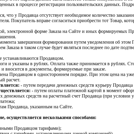
еденных в процессе регистрации пользовательских данных. Под
я, что у Продавца отсутствует необходимое количество заказанн
еля. Покупатель вправе согласиться приобрести тот Товар, котор
дной, электронной форме Заказа на Сайте и иных формируемых П
ашения.
о момента завершения формирования путем уведомления об этом 
м Заказа в таком случае будет являться последнее по дате подтв
ые устанавливаются Продавцом.
оги и указаны в рублях. Оплата также принимается в рублях. Ст
 и вносится в документы, формируемые при заказе.
нена Продавцом в одностороннем порядке. При этом цена на уж
ый расчет.
твляется:
- путем передачи денежных средств курьеру Продавца
уществляется:
- путем оплаты платежной картой в момент офор
 денежных средств на расчетный счет Продавца (при условии ук
латежа;
там Продавца, указанным на Сайте.
ине, осуществляется несколькими способами:
ленными Продавцом тарифами);
ствии с тарифами, установленными данной компанией).