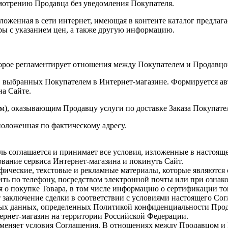
смотрению Продавца без уведомления Покупателя.
оженная в сети интернет, имеющая в контенте каталог предлаг
ры с указанием цен, а также другую информацию.
орое регламентирует отношения между Покупателем и Продавцо
г, выбранных Покупателем в Интернет-магазине. Формируется а
на Сайте.
ом), оказывающим Продавцу услуги по доставке Заказа Покупате
оложенная по фактическому адресу.
ель соглашается и принимает все условия, изложенные в настоя
вание сервиса Интернет-магазина и покинуть Сайт.
афические, текстовые и рекламные материалы, которые являются
ить по телефону, посредством электронной почты или при озна
о покупке Товара, в том числе информацию о сертификации то
 заключение сделки в соответствии с условиями настоящего Сог
ных данных, определенных Политикой конфиденциальности Прод
ернет-магазин на территории Российской Федерации.
зменяет условия Соглашения. В отношениях между Продавцом 