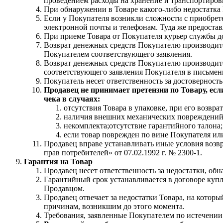
проведением расходы на хранение и транспортиров
При обнаружении в Товаре какого-либо недостатка 
Если у Покупателя возникли сложности с приобрете
электронной почты и телефонам. Туда же предоста
При приеме Товара от Покупателя курьер службы до
Возврат денежных средств Покупателю производит
Покупателем соответствующего заявления.
Возврат денежных средств Покупателю производитс
соответствующего заявления Покупателя в письмен
Покупатель несет ответственность за достоверность
Продавец не принимает претензии по Товару, ес
чека в случаях:
отсутствия Товара в упаковке, при его возвра
наличия внешних механических повреждений
некомплекта;отсутствие гарантийного талона;
если товар поврежден по вине Покупателя или
Продавец вправе устанавливать иные условия возв
прав потребителей» от 07.02.1992 г. № 2300-1.
Гарантия на Товар
Продавец несет ответственность за недостатки, обн
Гарантийный срок устанавливается в договоре куп
Продавцом.
Продавец отвечает за недостатки Товара, на котор
причинам, возникшим до этого момента.
Требования, заявленные Покупателем по истечении