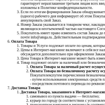
гарантирует неразглашение третьим лицам всех вв
изложены в Политике конфиденциальности.
Если по итогам формирования Заказа обнаруживаетс
(одного) рабочего дня информирует об этом Покупат
аннулировать свой Заказ.
Номер Заказа указывается в товарном чеке, накла
являющихся неотъемлемой частью настоящего Согл
Покупатель имеет право изменить состав Заказа д
почте info@atega.ru. Действительным подтверждение
Оплата Товара
Товары и Услуги подлежат оплате по ценам, котор
Цены в Интернет-магазине включают в себя все нал
обсуждается дополнительно при оформлении Заказа
Цена Товара в Интернет-магазине может быть изме
Товар подлежит оплате за наличный или безналичн
Оплата Товара за наличный расчет осущес
Оплата Товара по безналичному расчету ос
Покупателем;путем перечисления безналичных
- путем использования электронных средств п
- посредством почтового перевода по реквизи
Доставка Товара
Доставка Товара, заказанного в Интернет-магаз
самовывоз из пункта выдачи — бесплатно;
курьер по городу (в соответствии с установ
транспортная компания в регионы (в соответ