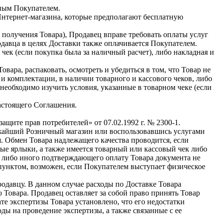
нным Покупателем.
Интернет-магазина, которые предполагают бесплатную
у получения Товара), Продавец вправе требовать оплаты услуг
давца в целях Доставки также оплачивается Покупателем.
ек (если покупка была за наличный расчет), либо накладная и
ра, распаковать, осмотреть и убедиться в том, что Товар не
 комплектации, в наличии товарного и кассового чеков, либо
еобходимо изучить условия, указанные в товарном чеке (если
настоящего Соглашения.
щите прав потребителей» от 07.02.1992 г. № 2300-1.
ближайший Розничный магазин или воспользовавшись услугами
. Обмен Товара надлежащего качества проводится, если
ые ярлыки, а также имеется товарный или кассовый чек либо
а либо иного подтверждающего оплату Товара документа не
 пунктом, возможен, если Покупателем выступает физическое
одавцу. В данном случае расходы по Доставке Товара
 Товара. Продавец оставляет за собой право принять Товар
те экспертизы Товара установлено, что его недостатки
оды на проведение экспертизы, а также связанные с ее