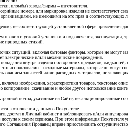
но если:
тки, пломбы) завода/фирмы – изготовителя.
ерийные номера или маркировка изделия не соответствуют све
организациями, не имеющими на это прав и соответствующих л
целью, не соответствующей установленной сфере применения дан
 правил и условий установки и подключения, эксплуатации, т
ие природных стихий.
рочих ситуаций, включая бытовые факторы, которые не могут за
ет электрические и/или механические повреждения.
 попадания внутрь изделия посторонних предметов, жидкостей,
что использовались расходные материалы, которые не могут соо
льзованием запчастей и/или расходных материалов, не являющ
 включая изображения, характеристики товаров, текстовые опис
о копирование, скачивание и любое другое использование конте
ектронной почты, указанные на Сайте, несанкционированные сооб
ости в отношении данных о Покупателе.
тить доступ в Личный кабинет и заблокировать и/или аннулиров
е доступа к своим сервисам. При этом информация Покупателя ун
его Соглашения Продавец вправе приостановить сотрудничеств