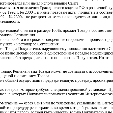
истрировался или начал использование Сайта.
няются положения Гражданского кодекса РФ о розничной купле-пр
.02.1992 г. № 2300-1 и иные правовые акты, принятые в соответ
1992 г. № 2300-1 не распространяется на юридических лиц и ин
ятельности.
арительной оплаты в размере 100%, продает Товар в соответств
ловиями Соглашения.
лю способом и в сроки, оговоренные сторонами в процессе про
 пункте 7 настоящего Соглашения.
одаже Товара Покупателю, нарушившему положения настоящего С
ное право любым образом в одностороннем порядке модифицироват
ашения без предварительного оповещения Покупателя. Но это не
овар. Реальный вид Товара может не совпадать с изображение
, ценой и описанием Товара.
 не обязан) осуществлять предварительную проверку, просматрив
 товаров, которые требуют специализированной установки, Про
аев, в которых Покупатель пользуется услугами Интернет-магаз
т-магазине — через Сайт или по телефонам, указанным на Сайте;
ройти процедуру регистрации, во время которой указывает лич
ину. Этот пароль должен быть известен только Покупателю и не