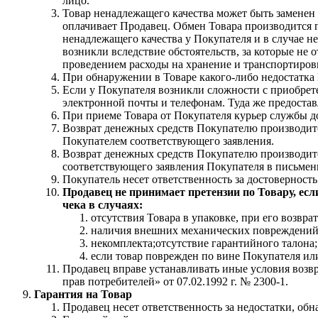
лицо.
Товар ненадлежащего качества может быть заменен
оплачивает Продавец. Обмен Товара производится п
ненадлежащего качества у Покупателя и в случае не
возникли вследствие обстоятельств, за которые не 
проведением расходы на хранение и транспортиров
При обнаружении в Товаре какого-либо недостатка 
Если у Покупателя возникли сложности с приобрете
электронной почты и телефонам. Туда же предоста
При приеме Товара от Покупателя курьер службы до
Возврат денежных средств Покупателю производит
Покупателем соответствующего заявления.
Возврат денежных средств Покупателю производитс
соответствующего заявления Покупателя в письмен
Покупатель несет ответственность за достоверность
Продавец не принимает претензии по Товару, ес
чека в случаях:
отсутствия Товара в упаковке, при его возвра
наличия внешних механических повреждений
некомплекта;отсутствие гарантийного талона;
если товар поврежден по вине Покупателя или
Продавец вправе устанавливать иные условия возв
прав потребителей» от 07.02.1992 г. № 2300-1.
Гарантия на Товар
Продавец несет ответственность за недостатки, обн