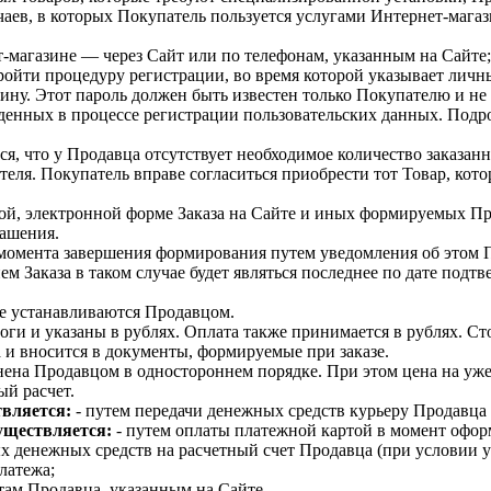
аев, в которых Покупатель пользуется услугами Интернет-магаз
т-магазине — через Сайт или по телефонам, указанным на Сайте;
ройти процедуру регистрации, во время которой указывает лич
ину. Этот пароль должен быть известен только Покупателю и не
еденных в процессе регистрации пользовательских данных. Под
я, что у Продавца отсутствует необходимое количество заказанн
еля. Покупатель вправе согласиться приобрести тот Товар, котор
дной, электронной форме Заказа на Сайте и иных формируемых П
ашения.
о момента завершения формирования путем уведомления об этом 
м Заказа в таком случае будет являться последнее по дате подтв
ые устанавливаются Продавцом.
оги и указаны в рублях. Оплата также принимается в рублях. Ст
 и вносится в документы, формируемые при заказе.
нена Продавцом в одностороннем порядке. При этом цена на уж
ый расчет.
твляется:
- путем передачи денежных средств курьеру Продавца
уществляется:
- путем оплаты платежной картой в момент офор
 денежных средств на расчетный счет Продавца (при условии ук
латежа;
там Продавца, указанным на Сайте.