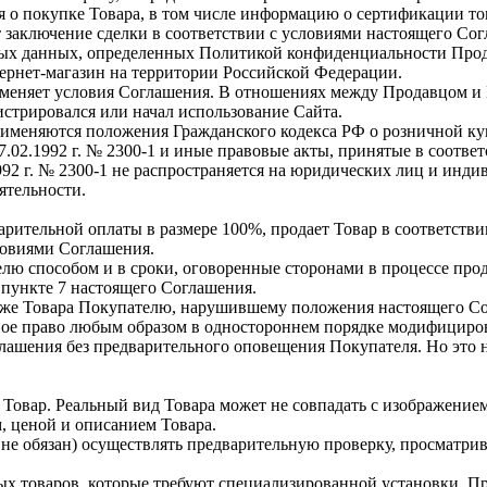
о покупке Товара, в том числе информацию о сертификации то
 заключение сделки в соответствии с условиями настоящего Сог
ных данных, определенных Политикой конфиденциальности Прод
ернет-магазин на территории Российской Федерации.
зменяет условия Соглашения. В отношениях между Продавцом 
истрировался или начал использование Сайта.
няются положения Гражданского кодекса РФ о розничной купле-пр
.02.1992 г. № 2300-1 и иные правовые акты, принятые в соответ
1992 г. № 2300-1 не распространяется на юридических лиц и ин
ятельности.
арительной оплаты в размере 100%, продает Товар в соответств
ловиями Соглашения.
лю способом и в сроки, оговоренные сторонами в процессе про
 пункте 7 настоящего Соглашения.
одаже Товара Покупателю, нарушившему положения настоящего С
ное право любым образом в одностороннем порядке модифицироват
ашения без предварительного оповещения Покупателя. Но это не
овар. Реальный вид Товара может не совпадать с изображение
, ценой и описанием Товара.
 не обязан) осуществлять предварительную проверку, просматрив
 товаров, которые требуют специализированной установки, Про