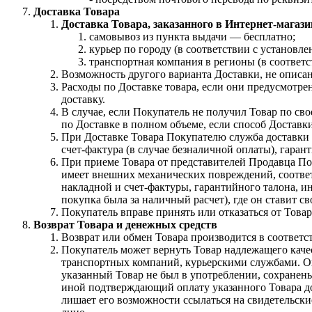
Доставка Товара
Доставка Товара, заказанного в Интернет-магаз
самовывоз из пункта выдачи — бесплатно;
курьер по городу (в соответствии с установ
транспортная компания в регионы (в соответ
Возможность другого варианта Доставки, не описан
Расходы по Доставке товара, если они предусмотр
доставку.
В случае, если Покупатель не получил Товар по сво
по Доставке в полном объеме, если способ Доставк
При Доставке Товара Покупателю служба доставки п
счет-фактура (в случае безналичной оплаты), гаран
При приеме Товара от представителей Продавца Пок
имеет внешних механических повреждений, соответ
накладной и счет-фактуры, гарантийного талона, и
покупка была за наличный расчет), где он ставит с
Покупатель вправе принять или отказаться от Това
Возврат Товара и денежных средств
Возврат или обмен Товара производится в соответс
Покупатель может вернуть Товар надлежащего качес
транспортных компаний, курьерскими службами. Оп
указанный Товар не был в употреблении, сохранены
иной подтверждающий оплату указанного Товара до
лишает его возможности ссылаться на свидетельски