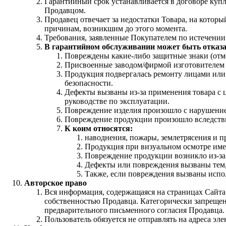
Гарантийный срок устанавливается в договоре куп
Продавцом.
Продавец отвечает за недостатки Товара, на котор
причинам, возникшим до этого момента.
Требования, заявленные Покупателем по истечении
В гарантийном обслуживании может быть отказа
Повреждены какие-либо защитные знаки (отме
Присвоенные заводом/фирмой изготовителем с
Продукция подвергалась ремонту лицами или 
безопасности.
Дефекты вызваны из-за применения товара с 
руководстве по эксплуатации.
Повреждение изделия произошло с нарушением
Повреждение продукции произошло вследств
К коим относятся:
наводнения, пожары, землетрясения и п
Продукция при визуальном осмотре име
Повреждение продукции возникло из-за
Дефекты или повреждения вызваны тем, 
Также, если повреждения вызваны испо
Авторское право
Вся информация, содержащаяся на страницах Сайта,
собственностью Продавца. Категорически запрещен
предварительного письменного согласия Продавца.
Пользователь обязуется не отправлять на адреса эл