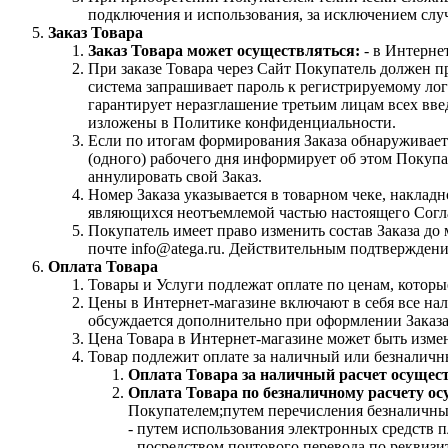
подключения и использования, за исключением случ
Заказ Товара
Заказ Товара может осуществляться:
- в Интерне
При заказе Товара через Сайт Покупатель должен п
система запрашивает пароль к регистрируемому лог
гарантирует неразглашение третьим лицам всех вв
изложены в Политике конфиденциальности.
Если по итогам формирования Заказа обнаруживаетс
(одного) рабочего дня информирует об этом Покупат
аннулировать свой Заказ.
Номер Заказа указывается в товарном чеке, накла
являющихся неотъемлемой частью настоящего Согл
Покупатель имеет право изменить состав Заказа д
почте info@atega.ru. Действительным подтверждение
Оплата Товара
Товары и Услуги подлежат оплате по ценам, котор
Цены в Интернет-магазине включают в себя все нал
обсуждается дополнительно при оформлении Заказа
Цена Товара в Интернет-магазине может быть изме
Товар подлежит оплате за наличный или безналичн
Оплата Товара за наличный расчет осущес
Оплата Товара по безналичному расчету ос
Покупателем;путем перечисления безналичных
- путем использования электронных средств п
- посредством почтового перевода по реквизи