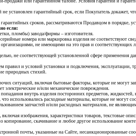
ли-продажи или гарантийном талоне. Условия гарантии и гаран
ый не установлен гарантийный срок, если Покупатель докажет, ч
 гарантийных сроков, рассматриваются Продавцом в порядке, ус
но если:
тки, пломбы) завода/фирмы – изготовителя.
ерийные номера или маркировка изделия не соответствуют све
организациями, не имеющими на это прав и соответствующих л
целью, не соответствующей установленной сфере применения дан
 правил и условий установки и подключения, эксплуатации, т
ие природных стихий.
рочих ситуаций, включая бытовые факторы, которые не могут за
ет электрические и/или механические повреждения.
 попадания внутрь изделия посторонних предметов, жидкостей,
что использовались расходные материалы, которые не могут соо
льзованием запчастей и/или расходных материалов, не являющ
 включая изображения, характеристики товаров, текстовые опис
о копирование, скачивание и любое другое использование конте
ектронной почты, указанные на Сайте, несанкционированные сооб