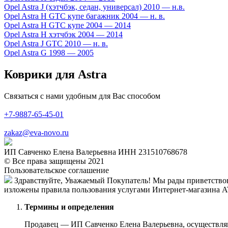
Opel Astra J (хэтчбэк, седан, универсал) 2010 — н.в.
Opel Astra H GTC купе багажник 2004 — н. в.
Opel Astra H GTC купе 2004 — 2014
Opel Astra H хэтчбэк 2004 — 2014
Opel Astra J GTC 2010 — н. в.
Opel Astra G 1998 — 2005
Коврики для Astra
Связаться с нами удобным для Вас способом
+7-9887-65-45-01
zakaz@eva-novo.ru
ИП Савченко Елена Валерьевна ИНН 231510768678
© Все права защищены 2021
Пользовательское соглашение
Здравствуйте, Уважаемый Покупатель! Мы рады приветствов
изложены правила пользования услугами Интернет-магазина A
Термины и определения
Продавец — ИП Савченко Елена Валерьевна, осуществля