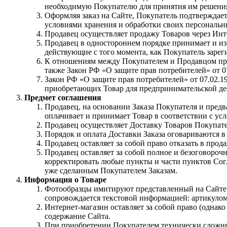
необходимую Покупателю для принятия им решения 
Оформляя заказ на Сайте, Покупатель подтверждает
условиями хранения и обработки своих персональ
Продавец осуществляет продажу Товаров через Инт
Продавец в одностороннем порядке принимает и и
действующие с того момента, как Покупатель зарег
К отношениям между Покупателем и Продавцом приме
также Закон РФ «О защите прав потребителей» от 07
Закон РФ «О защите прав потребителей» от 07.02.
приобретающих Товар для предпринимательской де
Предмет соглашения
Продавец, на основании Заказа Покупателя и предв
оплачивает и принимает Товар в соответствии с ус
Продавец осуществляет Доставку Товаров Покупате
Порядок и оплата Доставки Заказа оговариваются в
Продавец оставляет за собой право отказать в пр
Продавец оставляет за собой полное и безоговороч
корректировать любые пункты и части пунктов Согл
уже сделанным Покупателем Заказам.
Информация о Товаре
Фотообразцы имитируют представленный на Сайте Т
сопровождается текстовой информацией: артикулом
Интернет-магазин оставляет за собой право (однако
содержание Сайта.
При приобретении Покупателем технически сложных