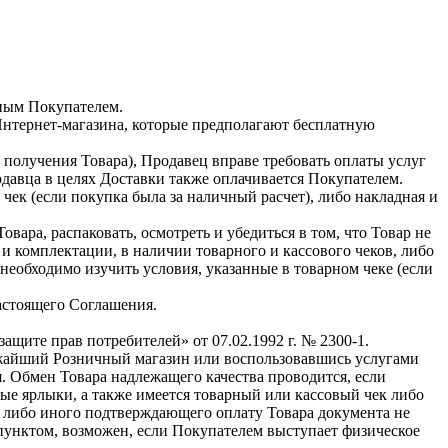
нным Покупателем.
Интернет-магазина, которые предполагают бесплатную
у получения Товара), Продавец вправе требовать оплаты услуг
давца в целях Доставки также оплачивается Покупателем.
ек (если покупка была за наличный расчет), либо накладная и
ра, распаковать, осмотреть и убедиться в том, что Товар не
 комплектации, в наличии товарного и кассового чеков, либо
еобходимо изучить условия, указанные в товарном чеке (если
настоящего Соглашения.
щите прав потребителей» от 07.02.1992 г. № 2300-1.
ближайший Розничный магазин или воспользовавшись услугами
. Обмен Товара надлежащего качества проводится, если
ые ярлыки, а также имеется товарный или кассовый чек либо
а либо иного подтверждающего оплату Товара документа не
 пунктом, возможен, если Покупателем выступает физическое