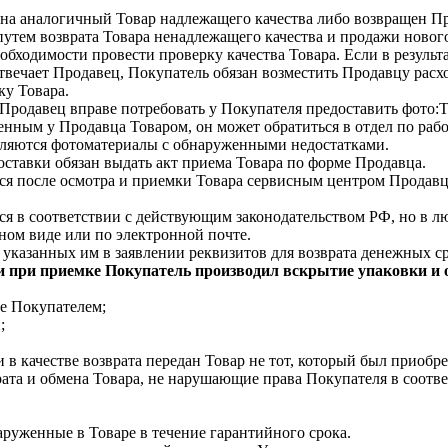
 на аналогичный Товар надлежащего качества либо возвращен Пр
утем возврата Товара ненадлежащего качества и продажи нового
обходимости провести проверку качества Товара. Если в результа
отвечает Продавец, Покупатель обязан возместить Продавцу расх
ку Товара.
Продавец вправе потребовать у Покупателя предоставить фото:
нным у Продавца Товаром, он может обратиться в отдел по раб
вляются фотоматериалы с обнаруженными недостатками.
ставки обязан выдать акт приема Товара по форме Продавца.
ся после осмотра и приемки Товара сервисным центром Продавц
я в соответствии с действующим законодательством РФ, но в лю
ном виде или по электронной почте.
 указанных им в заявлении реквизитов для возврата денежных ср
ли при приемке Покупатель производил вскрытие упаковки и
те Покупателем;
;
 в качестве возврата передан Товар не тот, который был приобр
рата и обмена Товара, не нарушающие права Покупателя в соот
аруженные в Товаре в течение гарантийного срока.