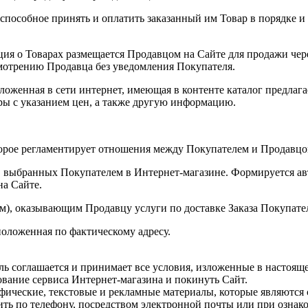
способное принять и оплатить заказанный им Товар в порядке 
ия о Товарах размещается Продавцом на Сайте для продажи чер
смотрению Продавца без уведомления Покупателя.
оженная в сети интернет, имеющая в контенте каталог предлаг
ры с указанием цен, а также другую информацию.
орое регламентирует отношения между Покупателем и Продавцо
г, выбранных Покупателем в Интернет-магазине. Формируется а
на Сайте.
ом), оказывающим Продавцу услуги по доставке Заказа Покупате
оложенная по фактическому адресу.
ель соглашается и принимает все условия, изложенные в настоя
вание сервиса Интернет-магазина и покинуть Сайт.
афические, текстовые и рекламные материалы, которые являются
ить по телефону, посредством электронной почты или при озна