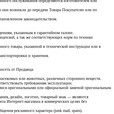
тийного обслуживания определяются изготовителем или
то они возникли до передачи Товара Покупателю или по
тановленном законодательством.
дениям, указанным в гарантийном талоне.
ицензий, а так же соответствующих норм по технике
ного товара, указанной в технической инструкции или в
ранспортировки и хранения.
висеть от Продавца.
 насекомых или животных, различных сторонних веществ.
тветствовать требованиям эксплуатации.
имися оригинальными или официальной заменой оригинальным.
ания, дизайн, логотип, товарный знак — являются
нта Интернет-магазина в коммерческих целях без
щения рекламного характера (junk mail, spam).