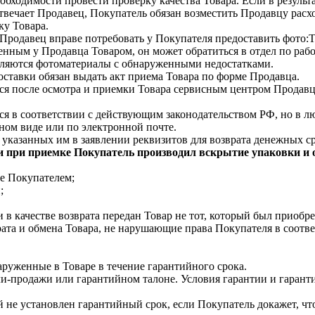
обходимости провести проверку качества Товара. Если в результа
отвечает Продавец, Покупатель обязан возместить Продавцу расх
ку Товара.
Продавец вправе потребовать у Покупателя предоставить фото:
нным у Продавца Товаром, он может обратиться в отдел по раб
вляются фотоматериалы с обнаруженными недостатками.
ставки обязан выдать акт приема Товара по форме Продавца.
ся после осмотра и приемки Товара сервисным центром Продавц
я в соответствии с действующим законодательством РФ, но в лю
ном виде или по электронной почте.
 указанных им в заявлении реквизитов для возврата денежных ср
ли при приемке Покупатель производил вскрытие упаковки и
те Покупателем;
;
 в качестве возврата передан Товар не тот, который был приобр
рата и обмена Товара, не нарушающие права Покупателя в соот
аруженные в Товаре в течение гарантийного срока.
ли-продажи или гарантийном талоне. Условия гарантии и гаран
ый не установлен гарантийный срок, если Покупатель докажет, ч