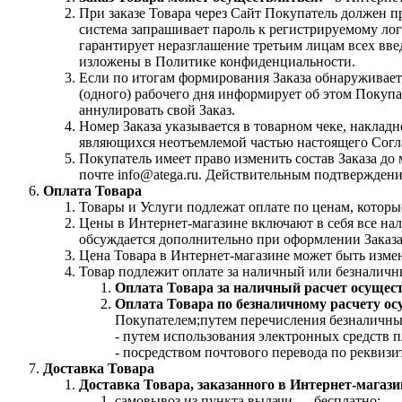
При заказе Товара через Сайт Покупатель должен п
система запрашивает пароль к регистрируемому лог
гарантирует неразглашение третьим лицам всех вв
изложены в Политике конфиденциальности.
Если по итогам формирования Заказа обнаруживаетс
(одного) рабочего дня информирует об этом Покупат
аннулировать свой Заказ.
Номер Заказа указывается в товарном чеке, накла
являющихся неотъемлемой частью настоящего Согл
Покупатель имеет право изменить состав Заказа д
почте info@atega.ru. Действительным подтверждение
Оплата Товара
Товары и Услуги подлежат оплате по ценам, котор
Цены в Интернет-магазине включают в себя все нал
обсуждается дополнительно при оформлении Заказа
Цена Товара в Интернет-магазине может быть изме
Товар подлежит оплате за наличный или безналичн
Оплата Товара за наличный расчет осущес
Оплата Товара по безналичному расчету ос
Покупателем;путем перечисления безналичных
- путем использования электронных средств п
- посредством почтового перевода по реквизи
Доставка Товара
Доставка Товара, заказанного в Интернет-магаз
самовывоз из пункта выдачи — бесплатно;