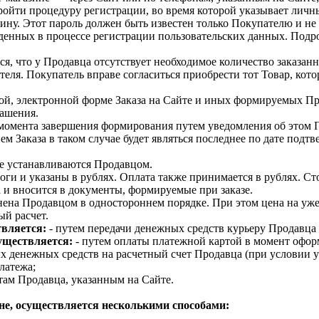
ройти процедуру регистрации, во время которой указывает лич
ину. Этот пароль должен быть известен только Покупателю и не
еденных в процессе регистрации пользовательских данных. Под
я, что у Продавца отсутствует необходимое количество заказанн
еля. Покупатель вправе согласиться приобрести тот Товар, котор
дной, электронной форме Заказа на Сайте и иных формируемых П
ашения.
о момента завершения формирования путем уведомления об этом 
м Заказа в таком случае будет являться последнее по дате подтв
ые устанавливаются Продавцом.
оги и указаны в рублях. Оплата также принимается в рублях. Ст
 и вносится в документы, формируемые при заказе.
нена Продавцом в одностороннем порядке. При этом цена на уж
ый расчет.
твляется:
- путем передачи денежных средств курьеру Продавца
уществляется:
- путем оплаты платежной картой в момент офор
 денежных средств на расчетный счет Продавца (при условии ук
латежа;
там Продавца, указанным на Сайте.
ине, осуществляется несколькими способами: