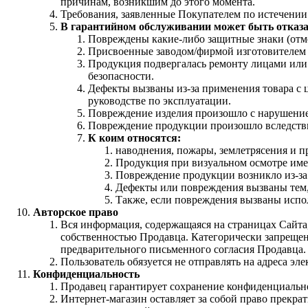
причинам, возникшим до этого момента.
Требования, заявленные Покупателем по истечении
В гарантийном обслуживании может быть отказа
Повреждены какие-либо защитные знаки (отме
Присвоенные заводом/фирмой изготовителем с
Продукция подвергалась ремонту лицами или 
безопасности.
Дефекты вызваны из-за применения товара с 
руководстве по эксплуатации.
Повреждение изделия произошло с нарушением
Повреждение продукции произошло вследств
К коим относятся:
наводнения, пожары, землетрясения и п
Продукция при визуальном осмотре име
Повреждение продукции возникло из-за
Дефекты или повреждения вызваны тем, 
Также, если повреждения вызваны испо
Авторское право
Вся информация, содержащаяся на страницах Сайта,
собственностью Продавца. Категорически запрещен
предварительного письменного согласия Продавца.
Пользователь обязуется не отправлять на адреса эл
Конфиденциальность
Продавец гарантирует сохранение конфиденциальн
Интернет-магазин оставляет за собой право прекра