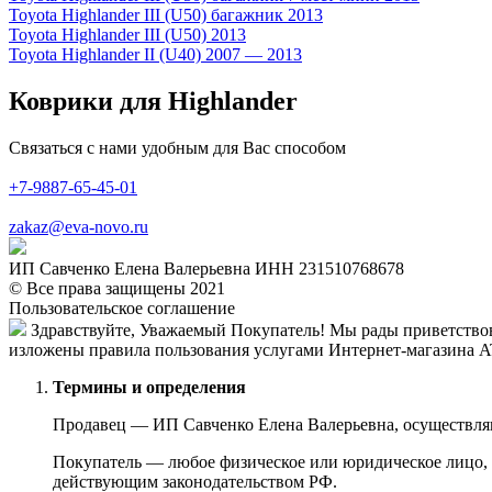
Toyota Highlander III (U50) багажник 2013
Toyota Highlander III (U50) 2013
Toyota Highlander II (U40) 2007 — 2013
Коврики для Highlander
Связаться с нами удобным для Вас способом
+7-9887-65-45-01
zakaz@eva-novo.ru
ИП Савченко Елена Валерьевна ИНН 231510768678
© Все права защищены 2021
Пользовательское соглашение
Здравствуйте, Уважаемый Покупатель! Мы рады приветствов
изложены правила пользования услугами Интернет-магазина A
Термины и определения
Продавец — ИП Савченко Елена Валерьевна, осуществля
Покупатель — любое физическое или юридическое лицо, 
действующим законодательством РФ.