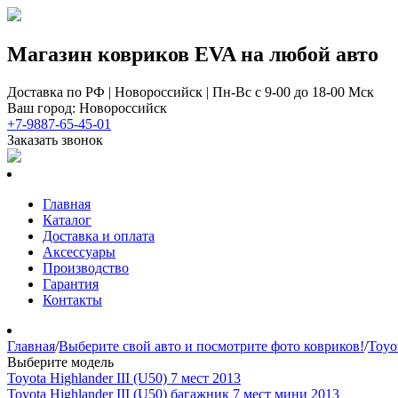
Магазин ковриков EVA ​на любой авто
Доставка по РФ | Новороссийск | Пн-Вс с 9-00 до 18-00 Мск
Ваш город: Новороссийск
+7-9887-65-45-01
Заказать звонок
Главная
Каталог
Доставка и оплата
Аксессуары
Производство
Гарантия
Контакты
Главная
/
Выберите свой авто и посмотрите фото ковриков!
/
Toyo
Выберите модель
Toyota Highlander III (U50) 7 мест 2013
Toyota Highlander III (U50) багажник 7 мест мини 2013