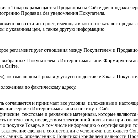
ия о Товарах размещается Продавцом на Сайте для продажи чер
смотрению Продавца без уведомления Покупателя.
оженная в сети интернет, имеющая в контенте каталог предлаг
ры с указанием цен, а также другую информацию.
орое регламентирует отношения между Покупателем и Продавцо
г, выбранных Покупателем в Интернет-магазине. Формируется а
на Сайте.
ом), оказывающим Продавцу услуги по доставке Заказа Покупате
оложенная по фактическому адресу.
ель соглашается и принимает все условия, изложенные в настоя
вание сервиса Интернет-магазина и покинуть Сайт.
афические, текстовые и рекламные материалы, которые являются
ить по телефону, посредством электронной почты или при озна
о покупке Товара, в том числе информацию о сертификации то
 заключение сделки в соответствии с условиями настоящего Сог
ных данных, определенных Политикой конфиденциальности Прод