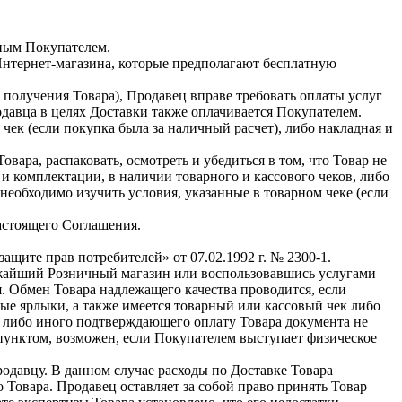
нным Покупателем.
Интернет-магазина, которые предполагают бесплатную
у получения Товара), Продавец вправе требовать оплаты услуг
давца в целях Доставки также оплачивается Покупателем.
ек (если покупка была за наличный расчет), либо накладная и
ра, распаковать, осмотреть и убедиться в том, что Товар не
 комплектации, в наличии товарного и кассового чеков, либо
еобходимо изучить условия, указанные в товарном чеке (если
настоящего Соглашения.
щите прав потребителей» от 07.02.1992 г. № 2300-1.
ближайший Розничный магазин или воспользовавшись услугами
. Обмен Товара надлежащего качества проводится, если
ые ярлыки, а также имеется товарный или кассовый чек либо
а либо иного подтверждающего оплату Товара документа не
 пунктом, возможен, если Покупателем выступает физическое
одавцу. В данном случае расходы по Доставке Товара
 Товара. Продавец оставляет за собой право принять Товар