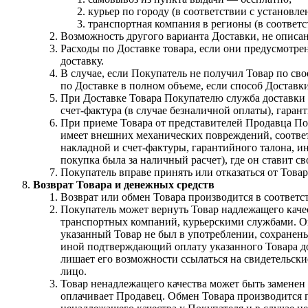
курьер по городу (в соответствии с установ
транспортная компания в регионы (в соответ
Возможность другого варианта Доставки, не описан
Расходы по Доставке товара, если они предусмотр
доставку.
В случае, если Покупатель не получил Товар по сво
по Доставке в полном объеме, если способ Доставк
При Доставке Товара Покупателю служба доставки п
счет-фактура (в случае безналичной оплаты), гаран
При приеме Товара от представителей Продавца Пок
имеет внешних механических повреждений, соответ
накладной и счет-фактуры, гарантийного талона, и
покупка была за наличный расчет), где он ставит с
Покупатель вправе принять или отказаться от Това
Возврат Товара и денежных средств
Возврат или обмен Товара производится в соответс
Покупатель может вернуть Товар надлежащего качес
транспортных компаний, курьерскими службами. Оп
указанный Товар не был в употреблении, сохранены
иной подтверждающий оплату указанного Товара до
лишает его возможности ссылаться на свидетельски
лицо.
Товар ненадлежащего качества может быть заменен
оплачивает Продавец. Обмен Товара производится п