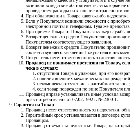
ненадлежащего качества у Покупателя и в случае не
возникли вследствие обстоятельств, за которые не 
проведением расходы на хранение и транспортиров
При обнаружении в Товаре какого-либо недостатка 
Если у Покупателя возникли сложности с приобрете
электронной почты и телефонам. Туда же предоста
При приеме Товара от Покупателя курьер службы до
Возврат денежных средств Покупателю производит
Покупателем соответствующего заявления.
Возврат денежных средств Покупателю производитс
соответствующего заявления Покупателя в письмен
Покупатель несет ответственность за достоверность
Продавец не принимает претензии по Товару, ес
чека в случаях:
отсутствия Товара в упаковке, при его возвра
наличия внешних механических повреждений
некомплекта;отсутствие гарантийного талона;
если товар поврежден по вине Покупателя или
Продавец вправе устанавливать иные условия возв
прав потребителей» от 07.02.1992 г. № 2300-1.
Гарантия на Товар
Продавец несет ответственность за недостатки, обн
Гарантийный срок устанавливается в договоре куп
Продавцом.
Продавец отвечает за недостатки Товара, на котор