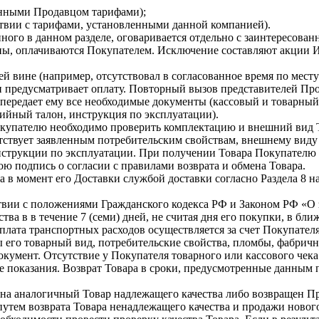
ленными Продавцом тарифами);
ствии с тарифами, установленными данной компанией).
ного в данном разделе, оговаривается отдельно с заинтересова
ены, оплачиваются Покупателем. Исключение составляют акции 
ей вине (например, отсутствовал в согласованное время по мест
и предусматривает оплату. Повторный вызов представителей Про
ередает ему все необходимые документы (кассовый и товарный ч
тийный талон, инструкция по эксплуатации).
упателю необходимо проверить комплектацию и внешний вид Това
ствует заявленным потребительским свойствам, внешнему виду и
нструкции по эксплуатации. При получении Товара Покупателю н
вою подпись о согласии с правилами возврата и обмена Товара.
ра в момент его Доставки службой доставки согласно Раздела 8 
твии с положениями Гражданского кодекса РФ и Законом РФ «О за
тва в в течение 7 (семи) дней, не считая дня его покупки, в 
лата транспортных расходов осуществляется за счет Покупателя
 его товарный вид, потребительские свойства, пломбы, фабричн
кумент. Отсутствие у Покупателя товарного или кассового чек
е показания. Возврат Товара в сроки, предусмотренные данным
 на аналогичный Товар надлежащего качества либо возвращен Пр
утем возврата Товара ненадлежащего качества и продажи нового