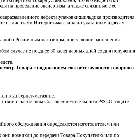
те экспертизы Товара установлено, что его недостатки
оды на проведение экспертизы, а также связанные с ее
Товара;заявленного дефекта;упаковки;шильдика производителя.
оте с клиентами Интернет-магазина по указанным адресам
а либо Розничным магазином, при условии заполнения
бом случае не позднее 30 календарных дней со дня получения
едств.
 осмотр Товара с подписанием соответствующего товарного
етен в Интернет-магазине.
ветствии с настоящим Соглашением и Законом РФ «О защите
тийного обслуживания определяются изготовителем или
то они возникли до передачи Товара Покупателю или по