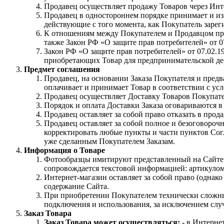
Продавец осуществляет продажу Товаров через Инт
Продавец в одностороннем порядке принимает и и
действующие с того момента, как Покупатель зарег
К отношениям между Покупателем и Продавцом приме
также Закон РФ «О защите прав потребителей» от 07
Закон РФ «О защите прав потребителей» от 07.02.
приобретающих Товар для предпринимательской де
Предмет соглашения
Продавец, на основании Заказа Покупателя и предв
оплачивает и принимает Товар в соответствии с ус
Продавец осуществляет Доставку Товаров Покупате
Порядок и оплата Доставки Заказа оговариваются в
Продавец оставляет за собой право отказать в пр
Продавец оставляет за собой полное и безоговороч
корректировать любые пункты и части пунктов Согл
уже сделанным Покупателем Заказам.
Информация о Товаре
Фотообразцы имитируют представленный на Сайте Т
сопровождается текстовой информацией: артикулом
Интернет-магазин оставляет за собой право (однако
содержание Сайта.
При приобретении Покупателем технически сложных
подключения и использования, за исключением случ
Заказ Товара
Заказ Товара может осуществляться:
- в Интерне