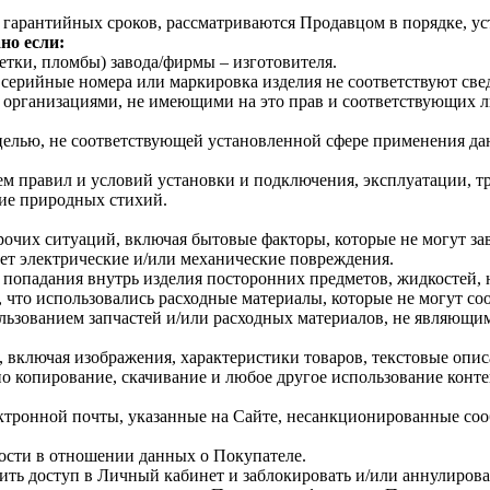
 гарантийных сроков, рассматриваются Продавцом в порядке, ус
но если:
тки, пломбы) завода/фирмы – изготовителя.
ерийные номера или маркировка изделия не соответствуют све
организациями, не имеющими на это прав и соответствующих л
целью, не соответствующей установленной сфере применения дан
 правил и условий установки и подключения, эксплуатации, т
ие природных стихий.
рочих ситуаций, включая бытовые факторы, которые не могут за
ет электрические и/или механические повреждения.
 попадания внутрь изделия посторонних предметов, жидкостей,
что использовались расходные материалы, которые не могут соо
льзованием запчастей и/или расходных материалов, не являющ
 включая изображения, характеристики товаров, текстовые опис
о копирование, скачивание и любое другое использование конте
ектронной почты, указанные на Сайте, несанкционированные сооб
ости в отношении данных о Покупателе.
тить доступ в Личный кабинет и заблокировать и/или аннулиров