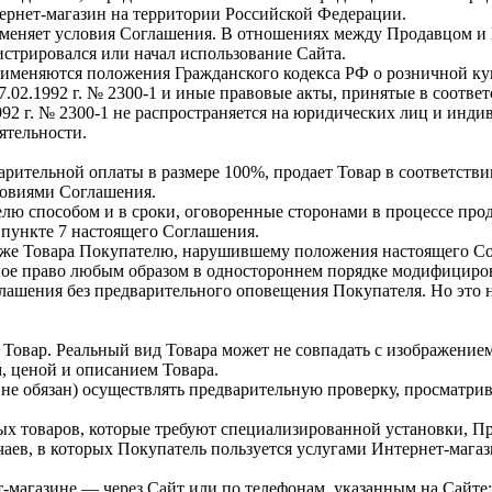
ернет-магазин на территории Российской Федерации.
зменяет условия Соглашения. В отношениях между Продавцом 
истрировался или начал использование Сайта.
няются положения Гражданского кодекса РФ о розничной купле-пр
.02.1992 г. № 2300-1 и иные правовые акты, принятые в соответ
1992 г. № 2300-1 не распространяется на юридических лиц и ин
ятельности.
арительной оплаты в размере 100%, продает Товар в соответств
ловиями Соглашения.
лю способом и в сроки, оговоренные сторонами в процессе про
 пункте 7 настоящего Соглашения.
одаже Товара Покупателю, нарушившему положения настоящего С
ное право любым образом в одностороннем порядке модифицироват
ашения без предварительного оповещения Покупателя. Но это не
овар. Реальный вид Товара может не совпадать с изображение
, ценой и описанием Товара.
 не обязан) осуществлять предварительную проверку, просматрив
 товаров, которые требуют специализированной установки, Про
аев, в которых Покупатель пользуется услугами Интернет-магаз
т-магазине — через Сайт или по телефонам, указанным на Сайте;