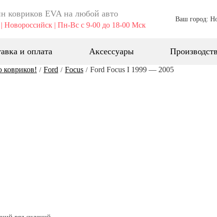
н ковриков EVA ​на любой авто
Ваш город: Н
| Новороссийск | Пн-Вс с 9-00 до 18-00 Мск
авка и оплата
Аксессуары
Производст
о ковриков!
Ford
Focus
Ford Focus I 1999 — 2005
/
/
/