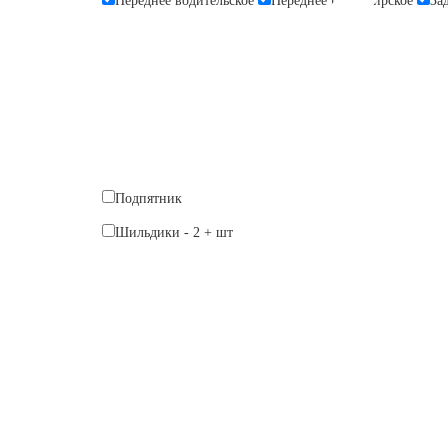
Переднее водительское
Переднее пассажирское
За
Подпятник
Шильдики
-
2
+
шт