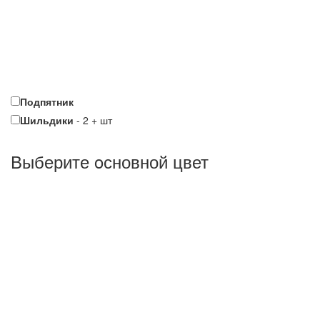
Подпятник
Шильдики
-
2
+
шт
Выберите oсновной цвет