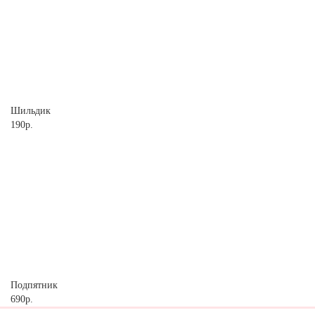
Шильдик
190р.
Подпятник
690р.