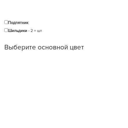
Подпятник
Шильдики
-
2
+
шт
Выберите oсновной цвет