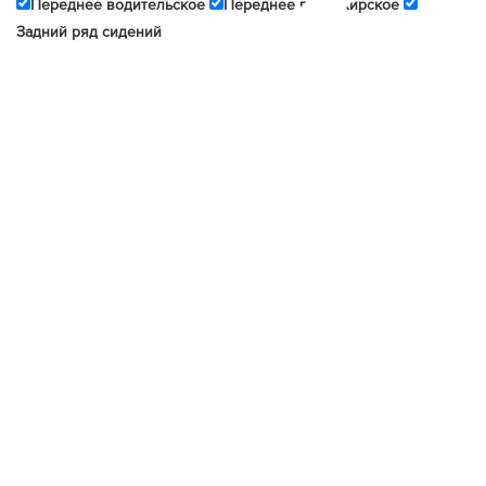
Переднее водительское
Переднее пассажирское
Задний ряд сидений