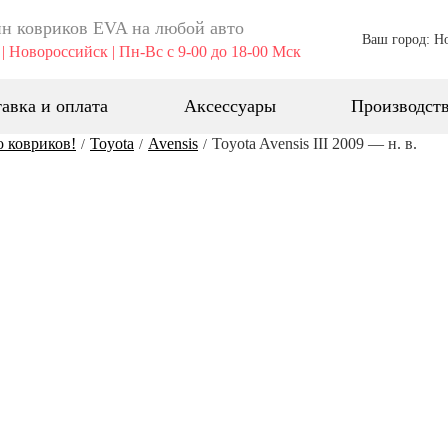
н ковриков EVA ​на любой авто
Ваш город: Н
| Новороссийск | Пн-Вс с 9-00 до 18-00 Мск
авка и оплата
Аксессуары
Производст
о ковриков!
Toyota
Avensis
Toyota Avensis III 2009 — н. в.
/
/
/