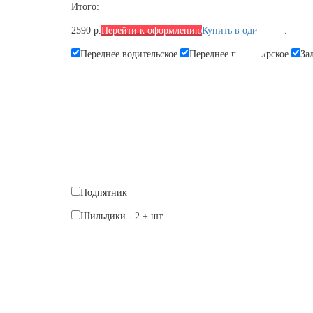
Итого:
2590 р.
Перейти к оформлению
Купить в один клик
Переднее водительское
Переднее пассажирское
За
Подпятник
Шильдики
-
2
+
шт